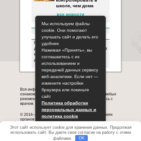
контролировать в
школе, чем дома
все новости
Мы используем файлы
cookie. Они помогают
улучшать сайт и делать его
Пользуясь данным ресурсом вы
удобнее.
даёте разрешение на сбор, анализ
Нажимая «Принять», вы
и хранение своих персональных
соглашаетесь с их
данных согласно
Правилам
.
использованием и
передачей данных сервису
веб-аналитики. Если нет —
Карта сайта
О сайте
Контакты
измените настройки
Вся информация на сайте представлена в
браузера или покиньте
ознакомительных целях. Перед применением любых
сайт.
рекомендаций обязательно проконсультируйтесь с
Политика обработки
врачом.
персональных данных и
© 2016–2026, медицинский портал о заболеваниях
политика cookie
органов системы дыхания astmania.ru
Полное или частичное копирование информации с
Этот сайт использует cookie для хранения данных. Продолжая
Принять
сайта без указания активной ссылки на него
использовать сайт, Вы даете свое согласие на работу с этими
запрещено.
файлами.
OK