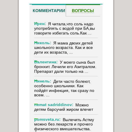
КОММЕНТАРИИ
ВОПРОСЫ
Ирен:
Я читала,что соль надо
употреблять с водой при БА,вы
говорите избегать соль.Как ...
Николь:
Я мама двоих детей
школьного возраста. Как и все
дети их возраста, ...
Валентина:
У моего сына был
бронхит. Лечили его Азитралом.
Препарат дали только на ...
Нинель:
Дети часто болеют,
особенно школьники. Как
пойдёт инфекция, так сразу по
всем. ...
nemat sadriddinov:
Можно
детям барсучий жиром влечет
pomsveta.ru:
Вылечить Астму
можно без лекарств и прочего
физического вмешательства.