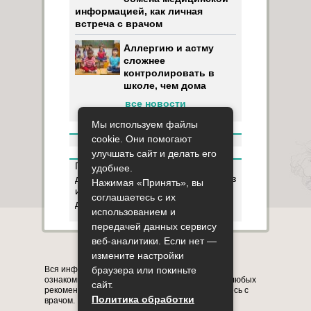
информацией, как личная
встреча с врачом
Аллергию и астму
сложнее
контролировать в
школе, чем дома
все новости
Мы используем файлы
cookie. Они помогают
улучшать сайт и делать его
Пользуясь данным ресурсом вы
удобнее.
даёте разрешение на сбор, анализ
Нажимая «Принять», вы
и хранение своих персональных
соглашаетесь с их
данных согласно
Правилам
.
использованием и
передачей данных сервису
веб-аналитики. Если нет —
Карта сайта
О сайте
Контакты
измените настройки
браузера или покиньте
Вся информация на сайте представлена в
ознакомительных целях. Перед применением любых
сайт.
рекомендаций обязательно проконсультируйтесь с
Политика обработки
врачом.