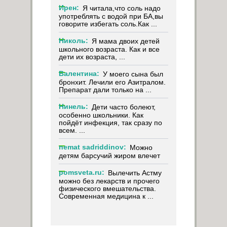
Ирен:
Я читала,что соль надо
употреблять с водой при БА,вы
говорите избегать соль.Как ...
Николь:
Я мама двоих детей
школьного возраста. Как и все
дети их возраста, ...
Валентина:
У моего сына был
бронхит. Лечили его Азитралом.
Препарат дали только на ...
Нинель:
Дети часто болеют,
особенно школьники. Как
пойдёт инфекция, так сразу по
всем. ...
nemat sadriddinov:
Можно
детям барсучий жиром влечет
pomsveta.ru:
Вылечить Астму
можно без лекарств и прочего
физического вмешательства.
Современная медицина к ...