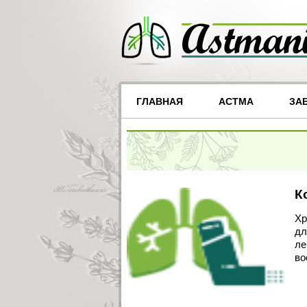
ГЛАВНАЯ
АСТМА
ЗА
К
Хр
дл
ле
во