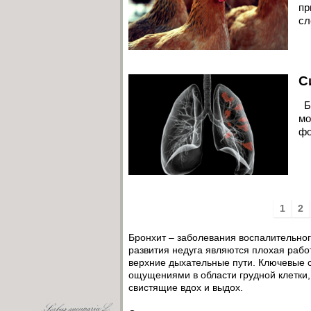
пр
сл
С
Бр
мо
фо
1
2
Бронхит – заболевания воспалительно
развития недуга являются плохая рабо
верхние дыхательные пути. Ключевые
ощущениями в области грудной клетки,
свистящие вдох и выдох.