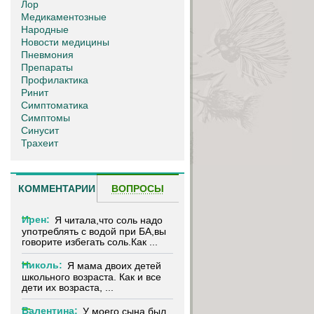
Лор
Медикаментозные
Народные
Новости медицины
Пневмония
,
Препараты
Профилактика
Ринит
Симптоматика
Симптомы
Синусит
Трахеит
КОММЕНТАРИИ
ВОПРОСЫ
Ирен:
Я читала,что соль надо
употреблять с водой при БА,вы
говорите избегать соль.Как ...
Николь:
Я мама двоих детей
школьного возраста. Как и все
дети их возраста, ...
Валентина:
У моего сына был