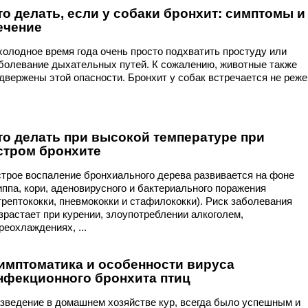
то делать, если у собаки бронхит: симптомы и
ечение
холодное время года очень просто подхватить простуду или
болевание дыхательных путей. К сожалению, животные также
двержены этой опасности. Бронхит у собак встречается не реже
то делать при высокой температуре при
стром бронхите
трое воспаление бронхиального дерева развивается на фоне
иппа, кори, аденовирусного и бактериального поражения
трептококки, пневмококки и стафилококки). Риск заболевания
зрастает при курении, злоупотреблении алкоголем,
реохлаждениях, ...
имптоматика и особенности вируса
нфекционного бронхита птиц
зведение в домашнем хозяйстве кур, всегда было успешным и