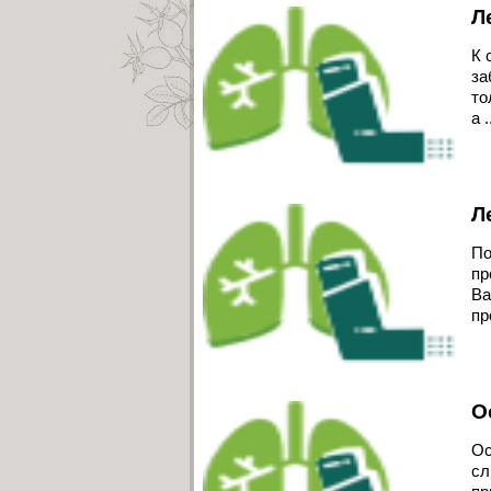
Л
К 
за
то
а .
Л
По
пр
Ва
пр
О
Ос
сл