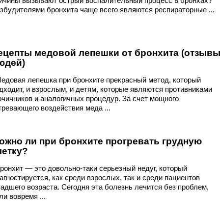
ичины вызывают острый воспалительный процесс в бронхах?
збудителями бронхита чаще всего являются респираторные ...
ецепты медовой лепешки от бронхита (отзыв
юдей)
довая лепешка при бронхите прекрасный метод, который
дходит, и взрослым, и детям, которые являются противниками
рчичников и аналогичных процедур. За счет мощного
гревающего воздействия меда ...
ожно ли при бронхите прогревать грудную
летку?
онхит — это довольно-таки серьезный недуг, который
агностируется, как среди взрослых, так и среди пациентов
адшего возраста. Сегодня эта болезнь лечится без проблем,
ли вовремя ...