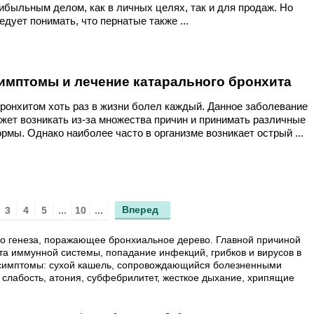
ибыльным делом, как в личных целях, так и для продаж. Но
едует понимать, что пернатые также ...
имптомы и лечение катарального бронхита
онхитом хоть раз в жизни болел каждый. Данное заболевание
жет возникать из-за множества причин и принимать различные
рмы. Однако наиболее часто в организме возникает острый ...
Вперед
3
4
5
...
10
...
го генеза, поражающее бронхиальное дерево. Главной причиной
та иммунной системы, попадание инфекций, грибков и вирусов в
 симптомы: сухой кашель, сопровождающийся болезненными
 слабость, атония, субфебрилитет, жесткое дыхание, хрипящие