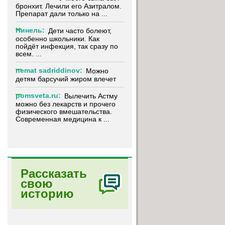
бронхит. Лечили его Азитралом.
Препарат дали только на ...
Нинель:
Дети часто болеют,
особенно школьники. Как
пойдёт инфекция, так сразу по
ы
всем. ...
nemat sadriddinov:
Можно
детям барсучий жиром влечет
pomsveta.ru:
Вылечить Астму
можно без лекарств и прочего
физического вмешательства.
Современная медицина к ...
Рассказать
свою
историю