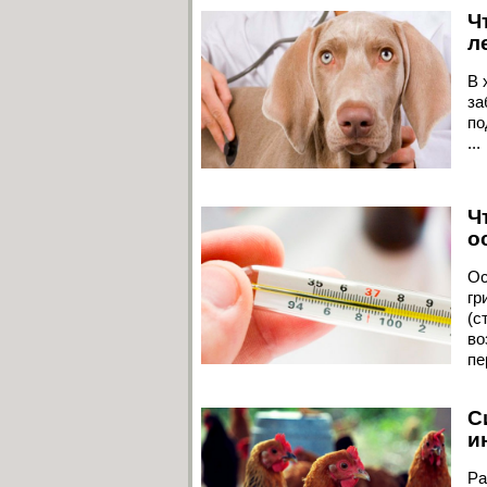
Ч
л
В 
за
по
...
Ч
о
Ос
гр
(с
во
пе
С
и
Ра