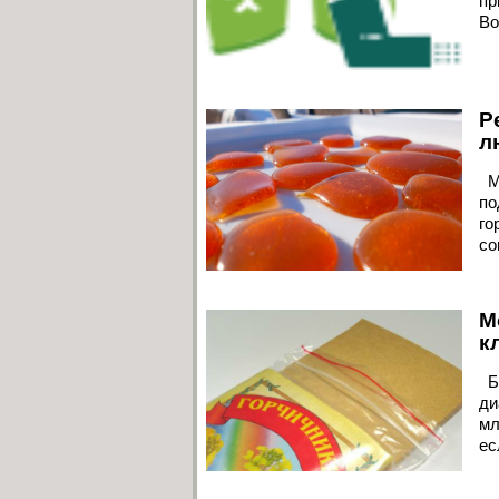
пр
Во
Р
л
Ме
по
го
со
М
к
Бр
ди
мл
ес