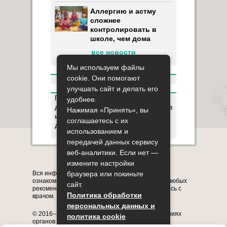
Аллергию и астму
сложнее
контролировать в
школе, чем дома
все новости
Мы используем файлы
cookie. Они помогают
улучшать сайт и делать его
Пользуясь данным ресурсом вы
удобнее.
даёте разрешение на сбор, анализ
Нажимая «Принять», вы
и хранение своих персональных
соглашаетесь с их
данных согласно
Правилам
.
использованием и
передачей данных сервису
веб-аналитики. Если нет —
Карта сайта
О сайте
Контакты
измените настройки
Вся информация на сайте представлена в
браузера или покиньте
ознакомительных целях. Перед применением любых
сайт.
рекомендаций обязательно проконсультируйтесь с
Политика обработки
врачом.
персональных данных и
© 2016–2026, медицинский портал о заболеваниях
политика cookie
органов системы дыхания astmania.ru