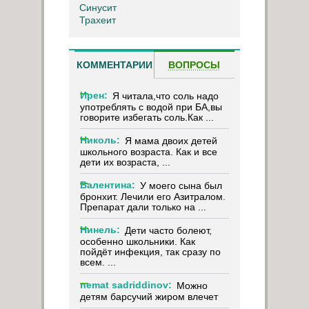
Синусит
Трахеит
КОММЕНТАРИИ
ВОПРОСЫ
Ирен:
Я читала,что соль надо
употреблять с водой при БА,вы
говорите избегать соль.Как ...
Николь:
Я мама двоих детей
школьного возраста. Как и все
дети их возраста, ...
Валентина:
У моего сына был
бронхит. Лечили его Азитралом.
Препарат дали только на ...
Нинель:
Дети часто болеют,
особенно школьники. Как
пойдёт инфекция, так сразу по
всем. ...
nemat sadriddinov:
Можно
детям барсучий жиром влечет