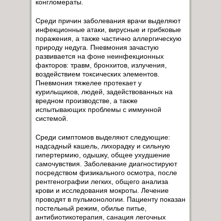
конгломераты.
Среди причин заболевания врачи выделяют
инфекционные атаки, вирусные и грибковые
поражения, а также частично аллергическую
природу недуга. Пневмония зачастую
развивается на фоне неинфекционных
факторов: травм, бронхитов, излучения,
воздействием токсических элементов.
Пневмония тяжелее протекает у
курильщиков, людей, задействованных на
вредном производстве, а также
испытывающих проблемы с иммунной
системой.
Среди симптомов выделяют следующие:
надсадный кашель, лихорадку и сильную
гипертермию, одышку, общее ухудшение
самочувствия. Заболевание диагностируют
посредством физикального осмотра, после
рентгенографии легких, общего анализа
крови и исследования мокроты. Лечение
проводят в пульмонологии. Пациенту показан
постельный режим, обилье питье,
антибиотикотерапия, санация легочных