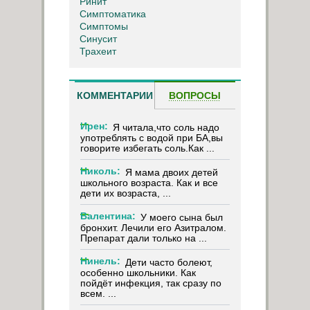
Ринит
Симптоматика
Симптомы
Синусит
Трахеит
КОММЕНТАРИИ
ВОПРОСЫ
Ирен:
Я читала,что соль надо
употреблять с водой при БА,вы
говорите избегать соль.Как ...
Николь:
Я мама двоих детей
школьного возраста. Как и все
дети их возраста, ...
Валентина:
У моего сына был
бронхит. Лечили его Азитралом.
Препарат дали только на ...
Нинель:
Дети часто болеют,
особенно школьники. Как
пойдёт инфекция, так сразу по
всем. ...