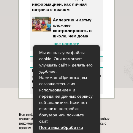
информацией, как личная
встреча с врачом
Аллергию и астму
сложнее
контролировать в
школе, чем дома
все новости
Мы используем файлы
cookie. Они помогают
улучшать сайт и делать его
Пользуясь данным ресурсом вы
удобнее.
даёте разрешение на сбор, анализ
Нажимая «Принять», вы
и хранение своих персональных
соглашаетесь с их
данных согласно
Правилам
.
использованием и
передачей данных сервису
веб-аналитики. Если нет —
Карта сайта
О сайте
Контакты
измените настройки
браузера или покиньте
Вся информация на сайте представлена в
ознакомительных целях. Перед применением любых
сайт.
рекомендаций обязательно проконсультируйтесь с
Политика обработки
врачом.