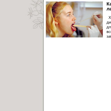
К
л
Хр
ди
дл
вс
за