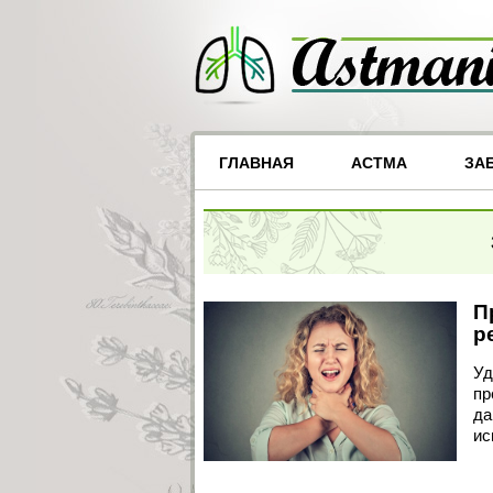
ГЛАВНАЯ
АСТМА
ЗА
П
р
Уд
пр
да
ис