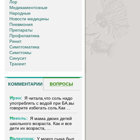
Лор
Медикаментозные
Народные
Новости медицины
Пневмония
Препараты
Профилактика
Ринит
Симптоматика
Симптомы
Синусит
Трахеит
КОММЕНТАРИИ
ВОПРОСЫ
Ирен:
Я читала,что соль надо
употреблять с водой при БА,вы
говорите избегать соль.Как ...
Николь:
Я мама двоих детей
школьного возраста. Как и все
дети их возраста, ...
Валентина:
У моего сына был