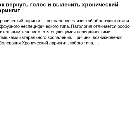
ак вернуть голос и вылечить хронический
арингит
онический ларингит – воспаление слизистой оболочки гортани
ффузного неспецифического типа. Патология отличается особо
ительным течением, отягощающимся периодическими
пышками катарального воспаления. Причины возникновения
болевания Хронический ларингит любого типа, ...