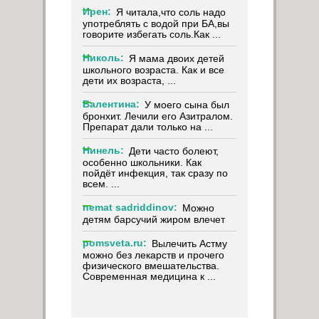
Ирен:
Я читала,что соль надо
употреблять с водой при БА,вы
говорите избегать соль.Как ...
Николь:
Я мама двоих детей
школьного возраста. Как и все
дети их возраста, ...
Валентина:
У моего сына был
бронхит. Лечили его Азитралом.
Препарат дали только на ...
Нинель:
Дети часто болеют,
особенно школьники. Как
пойдёт инфекция, так сразу по
всем. ...
nemat sadriddinov:
Можно
детям барсучий жиром влечет
pomsveta.ru:
Вылечить Астму
можно без лекарств и прочего
физического вмешательства.
Современная медицина к ...