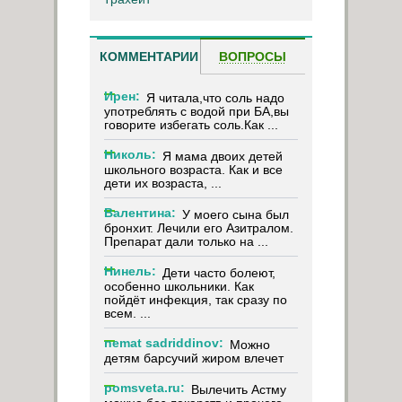
КОММЕНТАРИИ
ВОПРОСЫ
Ирен:
Я читала,что соль надо
употреблять с водой при БА,вы
говорите избегать соль.Как ...
Николь:
Я мама двоих детей
школьного возраста. Как и все
дети их возраста, ...
Валентина:
У моего сына был
бронхит. Лечили его Азитралом.
Препарат дали только на ...
Нинель:
Дети часто болеют,
особенно школьники. Как
пойдёт инфекция, так сразу по
всем. ...
nemat sadriddinov:
Можно
детям барсучий жиром влечет
pomsveta.ru:
Вылечить Астму