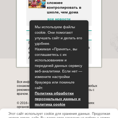
сложнее
контролировать в
школе, чем дома
все новости
Мы используем файлы
cookie. Они помогают
улучшать сайт и делать его
Пользуясь данным ресурсом вы
удобнее.
даёте разрешение на сбор, анализ
Нажимая «Принять», вы
и хранение своих персональных
соглашаетесь с их
данных согласно
Правилам
.
использованием и
передачей данных сервису
веб-аналитики. Если нет —
Карта сайта
О сайте
Контакты
измените настройки
браузера или покиньте
Вся информация на сайте представлена в
ознакомительных целях. Перед применением любых
сайт.
рекомендаций обязательно проконсультируйтесь с
Политика обработки
врачом.
персональных данных и
© 2016–2026, медицинский портал о заболеваниях
политика cookie
органов системы дыхания astmania.ru
Полное или частичное копирование информации с
Этот сайт использует cookie для хранения данных. Продолжая
Принять
сайта без указания активной ссылки на него
использовать сайт, Вы даете свое согласие на работу с этими