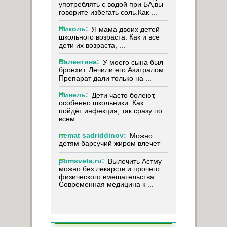
употреблять с водой при БА,вы
говорите избегать соль.Как ...
Николь:
Я мама двоих детей
школьного возраста. Как и все
дети их возраста, ...
Валентина:
У моего сына был
бронхит. Лечили его Азитралом.
Препарат дали только на ...
Нинель:
Дети часто болеют,
особенно школьники. Как
пойдёт инфекция, так сразу по
всем. ...
nemat sadriddinov:
Можно
детям барсучий жиром влечет
pomsveta.ru:
Вылечить Астму
можно без лекарств и прочего
физического вмешательства.
Современная медицина к ...