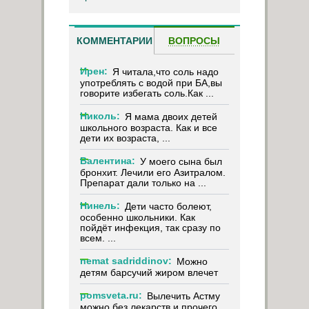
КОММЕНТАРИИ
ВОПРОСЫ
Ирен:
Я читала,что соль надо
употреблять с водой при БА,вы
говорите избегать соль.Как ...
Николь:
Я мама двоих детей
школьного возраста. Как и все
дети их возраста, ...
Валентина:
У моего сына был
бронхит. Лечили его Азитралом.
Препарат дали только на ...
Нинель:
Дети часто болеют,
особенно школьники. Как
пойдёт инфекция, так сразу по
всем. ...
nemat sadriddinov:
Можно
детям барсучий жиром влечет
pomsveta.ru:
Вылечить Астму
можно без лекарств и прочего