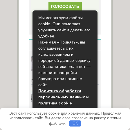
Результаты опроса
Мы используем файлы
cookie. Они помогают
улучшать сайт и делать его
удобнее.
Нажимая «Принять», вы
НОВОСТИ
соглашаетесь с их
использованием и
Новое оборудование
передачей данных сервису
для скрининга может
веб-аналитики. Если нет —
помочь исключить
измените настройки
риск аллергических
браузера или покиньте
реакций
сайт.
Телемедицина
Политика обработки
настолько же
персональных данных и
эффективный способ
политика cookie
обмена медицинской
информацией, как личная
Этот сайт использует cookie для хранения данных. Продолжая
Принять
встреча с врачом
использовать сайт, Вы даете свое согласие на работу с этими
файлами.
OK
Аллергию и астму