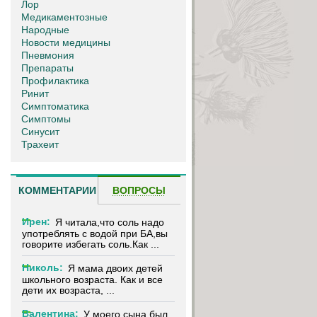
Лор
Медикаментозные
Народные
Новости медицины
Пневмония
Препараты
Профилактика
Ринит
Симптоматика
Симптомы
Синусит
Трахеит
КОММЕНТАРИИ
ВОПРОСЫ
Ирен:
Я читала,что соль надо
употреблять с водой при БА,вы
говорите избегать соль.Как ...
Николь:
Я мама двоих детей
школьного возраста. Как и все
дети их возраста, ...
Валентина:
У моего сына был