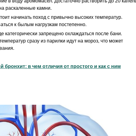
ие в воду аромомасел. Достаточно растворить до 20 капел
 на раскаленные камни.
стоит начинать поход с привычно высоких температур.
аться к былым нагрузкам постепенно.
е категорически запрещено охлаждаться после бани.
емператур сразу из парилки идут на мороз, что может
вания.
 бронхит: в чем отличия от простого и как с ним