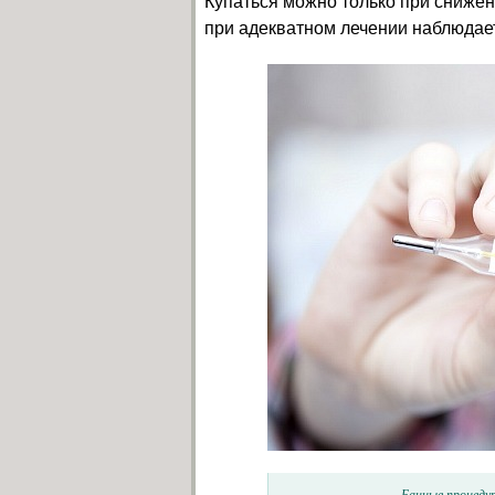
Купаться можно только при снижен
при адекватном лечении наблюдает
Банные процеду