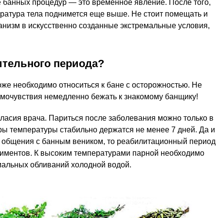
 банных процедур — это временное явление. После того,
ература тела поднимется еще выше. Не стоит помещать и
анизм в искусственно созданные экстремальные условия,
ительного периода?
же необходимо относиться к бане с осторожностью. Не
амочувствия немедленно бежать к знакомому банщику!
ласия врача. Париться после заболевания можно только в
ы температуры стабильно держатся не менее 7 дней. Да и
а общения с банным веником, то реабилитационный период
риментов. К высоким температурами парной необходимо
мальных обливаний холодной водой.