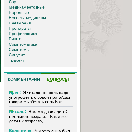
Лор
Медикаментозные
Народные
Новости медицины
Пневмония
Препараты
Профилактика
Ринит
Симптоматика
Симптомы
Синусит
Трахеит
КОММЕНТАРИИ
ВОПРОСЫ
Ирен:
Я читала,что соль надо
употреблять с водой при БА,вы
говорите избегать соль.Как ...
Николь:
Я мама двоих детей
школьного возраста. Как и все
дети их возраста, ...
Валентина:
У моего сына был