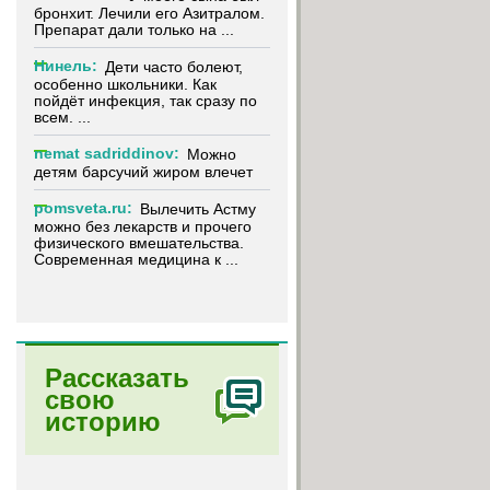
бронхит. Лечили его Азитралом.
Препарат дали только на ...
Нинель:
Дети часто болеют,
особенно школьники. Как
пойдёт инфекция, так сразу по
всем. ...
nemat sadriddinov:
Можно
детям барсучий жиром влечет
pomsveta.ru:
Вылечить Астму
можно без лекарств и прочего
физического вмешательства.
Современная медицина к ...
Рассказать
свою
в
историю