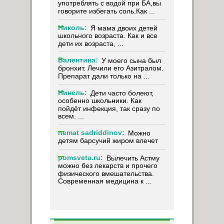
употреблять с водой при БА,вы
говорите избегать соль.Как ...
Николь:
Я мама двоих детей
школьного возраста. Как и все
дети их возраста, ...
Валентина:
У моего сына был
бронхит. Лечили его Азитралом.
Препарат дали только на ...
Нинель:
Дети часто болеют,
особенно школьники. Как
пойдёт инфекция, так сразу по
всем. ...
nemat sadriddinov:
Можно
детям барсучий жиром влечет
pomsveta.ru:
Вылечить Астму
можно без лекарств и прочего
физического вмешательства.
Современная медицина к ...