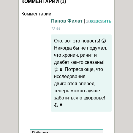
КОММЕНТАРИИ (1)
Комментарии:
Панов Филат
|
ответить
20.02.2025
12:44
Ого, вот это новость! 😮
Никогда бы не подумал,
что хронич. ринит и
диабет как-то связаны!
🩺💉 Потрясающе, что
исследования
двигаются вперёд,
теперь можно лучше
заботиться о здоровье!
💪🌟
Рубрики