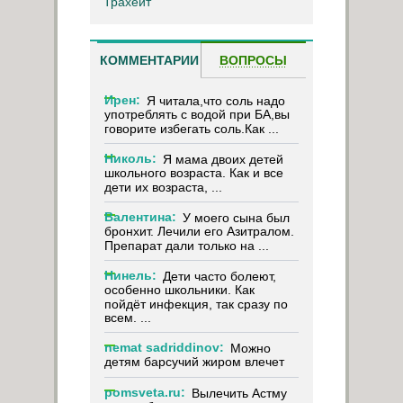
Трахеит
КОММЕНТАРИИ
ВОПРОСЫ
Ирен:
Я читала,что соль надо
употреблять с водой при БА,вы
говорите избегать соль.Как ...
Николь:
Я мама двоих детей
школьного возраста. Как и все
дети их возраста, ...
Валентина:
У моего сына был
бронхит. Лечили его Азитралом.
Препарат дали только на ...
Нинель:
Дети часто болеют,
особенно школьники. Как
пойдёт инфекция, так сразу по
всем. ...
nemat sadriddinov:
Можно
детям барсучий жиром влечет
pomsveta.ru:
Вылечить Астму