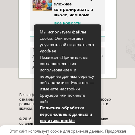
сложнее
контролировать в
школе, чем дома
все новости
Мы используем файлы
cookie. Они помогают
улучшать сайт и делать его
Пользуясь данным ресурсом вы
удобнее.
даёте разрешение на сбор, анализ
Нажимая «Принять», вы
и хранение своих персональных
соглашаетесь с их
данных согласно
Правилам
.
использованием и
передачей данных сервису
веб-аналитики. Если нет —
Карта сайта
О сайте
Контакты
измените настройки
Вся информация на сайте представлена в
браузера или покиньте
ознакомительных целях. Перед применением любых
сайт.
рекомендаций обязательно проконсультируйтесь с
Политика обработки
врачом.
персональных данных и
© 2016–2026, медицинский портал о заболеваниях
политика cookie
органов системы дыхания astmania.ru
Полное или частичное копирование информации с
Этот сайт использует cookie для хранения данных. Продолжая
Принять
сайта без указания активной ссылки на него