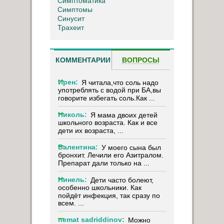
Симптоматика
Симптомы
Синусит
Трахеит
КОММЕНТАРИИ
ВОПРОСЫ
Ирен:
Я читала,что соль надо
употреблять с водой при БА,вы
говорите избегать соль.Как ...
Николь:
Я мама двоих детей
школьного возраста. Как и все
дети их возраста, ...
Валентина:
У моего сына был
бронхит. Лечили его Азитралом.
Препарат дали только на ...
Нинель:
Дети часто болеют,
особенно школьники. Как
пойдёт инфекция, так сразу по
всем. ...
nemat sadriddinov:
Можно