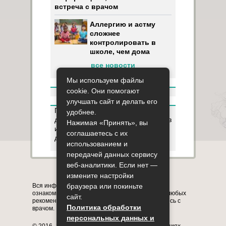
встреча с врачом
Аллергию и астму
сложнее
контролировать в
школе, чем дома
все новости
Мы используем файлы
cookie. Они помогают
улучшать сайт и делать его
Пользуясь данным ресурсом вы
удобнее.
даёте разрешение на сбор, анализ
Нажимая «Принять», вы
и хранение своих персональных
соглашаетесь с их
данных согласно
Правилам
.
использованием и
передачей данных сервису
веб-аналитики. Если нет —
Карта сайта
О сайте
Контакты
измените настройки
Вся информация на сайте представлена в
браузера или покиньте
ознакомительных целях. Перед применением любых
сайт.
рекомендаций обязательно проконсультируйтесь с
Политика обработки
врачом.
персональных данных и
© 2016–2026, медицинский портал о заболеваниях