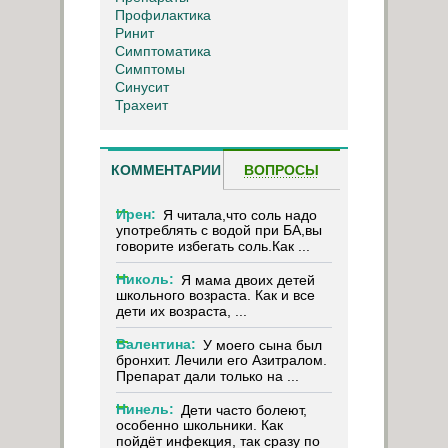
Профилактика
Ринит
Симптоматика
Симптомы
Синусит
Трахеит
КОММЕНТАРИИ
ВОПРОСЫ
Ирен:
Я читала,что соль надо
употреблять с водой при БА,вы
говорите избегать соль.Как ...
Николь:
Я мама двоих детей
школьного возраста. Как и все
дети их возраста, ...
Валентина:
У моего сына был
бронхит. Лечили его Азитралом.
Препарат дали только на ...
Нинель:
Дети часто болеют,
особенно школьники. Как
пойдёт инфекция, так сразу по