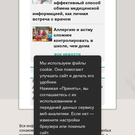
эффективный способ
обмена медицинской
информацией, как личная
встреча с врачом
Аллергию и астму
сложнее
контролировать в
школе, чем дома
все новости
Мы используем файлы
cookie. Они помогают
улучшать сайт и делать его
Пользуясь данным ресурсом вы
удобнее.
даёте разрешение на сбор, анализ
Нажимая «Принять», вы
и хранение своих персональных
соглашаетесь с их
данных согласно
Правилам
.
использованием и
передачей данных сервису
веб-аналитики. Если нет —
Карта сайта
О сайте
Контакты
измените настройки
Вся информация на сайте представлена в
браузера или покиньте
ознакомительных целях. Перед применением любых
сайт.
рекомендаций обязательно проконсультируйтесь с