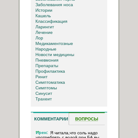
Заболевания носа
Истории
Кашель
Классификация
Ларингит
Лечение
Лор
Медикаментозные
Народные
Новости медицины
Пневмония
Препараты
Профилактика
Ринит
Симптоматика
Симптомы
Синусит
Трахеит
КОММЕНТАРИИ
ВОПРОСЫ
Ирен:
Я читала,что соль надо
употреблять с водой при БА,вы