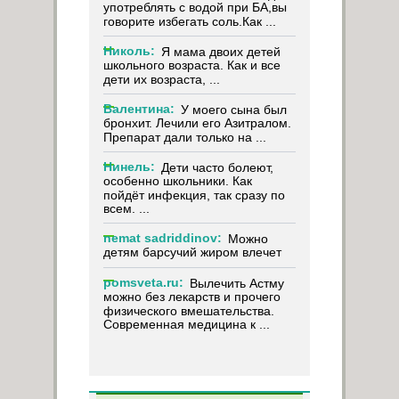
употреблять с водой при БА,вы
говорите избегать соль.Как ...
Николь:
Я мама двоих детей
школьного возраста. Как и все
дети их возраста, ...
Валентина:
У моего сына был
бронхит. Лечили его Азитралом.
Препарат дали только на ...
Нинель:
Дети часто болеют,
особенно школьники. Как
пойдёт инфекция, так сразу по
всем. ...
nemat sadriddinov:
Можно
детям барсучий жиром влечет
pomsveta.ru:
Вылечить Астму
можно без лекарств и прочего
физического вмешательства.
Современная медицина к ...