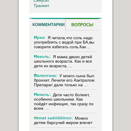
Синусит
Трахеит
КОММЕНТАРИИ
ВОПРОСЫ
Ирен:
Я читала,что соль надо
употреблять с водой при БА,вы
говорите избегать соль.Как ...
Николь:
Я мама двоих детей
школьного возраста. Как и все
дети их возраста, ...
Валентина:
У моего сына был
бронхит. Лечили его Азитралом.
Препарат дали только на ...
Нинель:
Дети часто болеют,
особенно школьники. Как
пойдёт инфекция, так сразу по
всем. ...
nemat sadriddinov:
Можно
детям барсучий жиром влечет