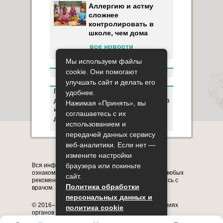
Аллергию и астму
сложнее
контролировать в
школе, чем дома
все новости
Мы используем файлы
cookie. Они помогают
улучшать сайт и делать его
Пользуясь данным ресурсом вы
удобнее.
даёте разрешение на сбор, анализ
Нажимая «Принять», вы
и хранение своих персональных
соглашаетесь с их
данных согласно
Правилам
.
использованием и
передачей данных сервису
веб-аналитики. Если нет —
Карта сайта
О сайте
Контакты
измените настройки
Вся информация на сайте представлена в
браузера или покиньте
ознакомительных целях. Перед применением любых
сайт.
рекомендаций обязательно проконсультируйтесь с
Политика обработки
врачом.
персональных данных и
© 2016–2026, медицинский портал о заболеваниях
политика cookie
органов системы дыхания astmania.ru
Полное или частичное копирование информации с