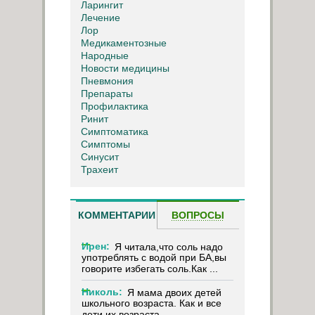
Ларингит
Лечение
Лор
Медикаментозные
Народные
Новости медицины
Пневмония
Препараты
Профилактика
Ринит
Симптоматика
Симптомы
Синусит
Трахеит
КОММЕНТАРИИ
ВОПРОСЫ
Ирен:
Я читала,что соль надо
употреблять с водой при БА,вы
говорите избегать соль.Как ...
Николь:
Я мама двоих детей
школьного возраста. Как и все
дети их возраста, ...