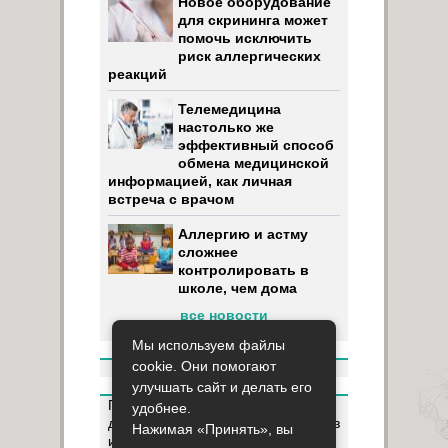
Новое оборудование
для скрининга может
помочь исключить
риск аллергических
реакций
Телемедицина
настолько же
эффективный способ
обмена медицинской
информацией, как личная
встреча с врачом
Аллергию и астму
сложнее
контролировать в
школе, чем дома
все новости
Мы используем файлы
cookie. Они помогают
улучшать сайт и делать его
Пользуясь данным ресурсом вы
удобнее.
даёте разрешение на сбор, анализ
Нажимая «Принять», вы
и хранение своих персональных