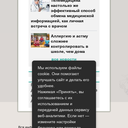
Телемедицина
настолько же
эффективный способ
обмена медицинской
информацией, как личная
встреча с врачом
Аллергию и астму
сложнее
контролировать в
школе, чем дома
все новости
Мы используем файлы
cookie. Они помогают
улучшать сайт и делать его
Пользуясь данным ресурсом вы
удобнее.
даёте разрешение на сбор, анализ
Нажимая «Принять», вы
и хранение своих персональных
соглашаетесь с их
данных согласно
Правилам
.
использованием и
передачей данных сервису
веб-аналитики. Если нет —
Карта сайта
О сайте
Контакты
измените настройки
Вся информация на сайте представлена в
браузера или покиньте