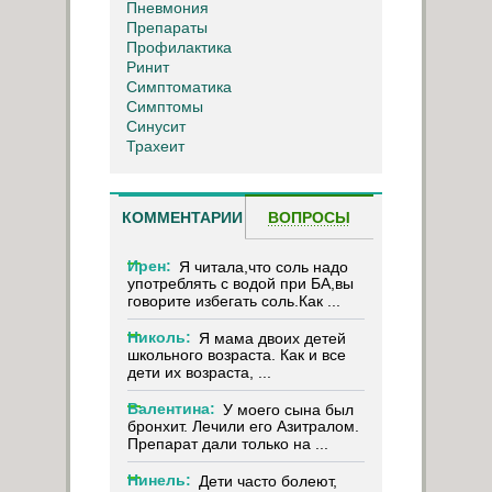
Пневмония
Препараты
Профилактика
Ринит
Симптоматика
Симптомы
Синусит
Трахеит
КОММЕНТАРИИ
ВОПРОСЫ
Ирен:
Я читала,что соль надо
употреблять с водой при БА,вы
говорите избегать соль.Как ...
Николь:
Я мама двоих детей
школьного возраста. Как и все
дети их возраста, ...
Валентина:
У моего сына был
бронхит. Лечили его Азитралом.
Препарат дали только на ...
Нинель:
Дети часто болеют,