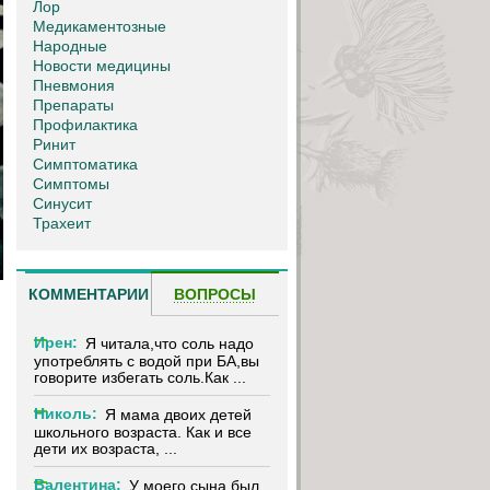
Лор
Медикаментозные
Народные
Новости медицины
Пневмония
Препараты
Профилактика
Ринит
Симптоматика
Симптомы
Синусит
Трахеит
КОММЕНТАРИИ
ВОПРОСЫ
Ирен:
Я читала,что соль надо
употреблять с водой при БА,вы
говорите избегать соль.Как ...
Николь:
Я мама двоих детей
школьного возраста. Как и все
дети их возраста, ...
Валентина:
У моего сына был