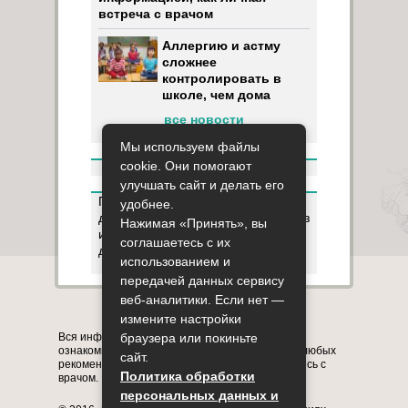
встреча с врачом
Аллергию и астму
сложнее
контролировать в
школе, чем дома
все новости
Мы используем файлы
cookie. Они помогают
улучшать сайт и делать его
Пользуясь данным ресурсом вы
удобнее.
даёте разрешение на сбор, анализ
Нажимая «Принять», вы
и хранение своих персональных
соглашаетесь с их
данных согласно
Правилам
.
использованием и
передачей данных сервису
веб-аналитики. Если нет —
Карта сайта
О сайте
Контакты
измените настройки
Вся информация на сайте представлена в
браузера или покиньте
ознакомительных целях. Перед применением любых
сайт.
рекомендаций обязательно проконсультируйтесь с
Политика обработки
врачом.
персональных данных и