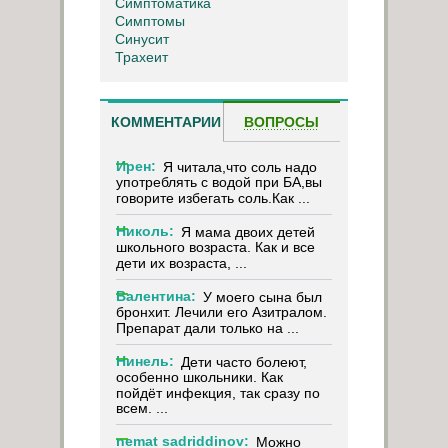
Симптоматика
Симптомы
Синусит
Трахеит
КОММЕНТАРИИ
ВОПРОСЫ
Ирен:
Я читала,что соль надо
употреблять с водой при БА,вы
говорите избегать соль.Как ...
Николь:
Я мама двоих детей
школьного возраста. Как и все
дети их возраста, ...
Валентина:
У моего сына был
бронхит. Лечили его Азитралом.
Препарат дали только на ...
Нинель:
Дети часто болеют,
особенно школьники. Как
пойдёт инфекция, так сразу по
всем. ...
nemat sadriddinov:
Можно