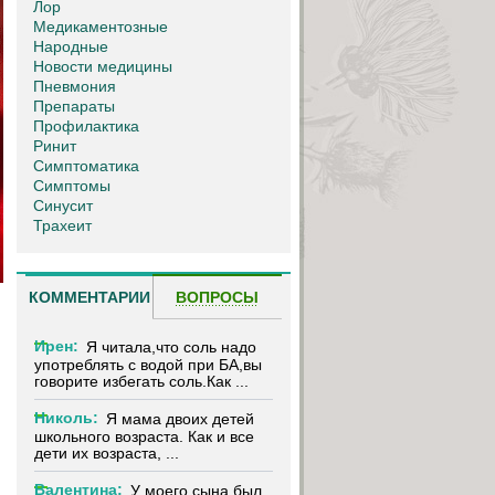
Лор
Медикаментозные
Народные
Новости медицины
Пневмония
Препараты
Профилактика
Ринит
Симптоматика
Симптомы
Синусит
Трахеит
КОММЕНТАРИИ
ВОПРОСЫ
Ирен:
Я читала,что соль надо
употреблять с водой при БА,вы
говорите избегать соль.Как ...
Николь:
Я мама двоих детей
школьного возраста. Как и все
дети их возраста, ...
Валентина:
У моего сына был