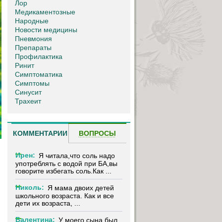
Лор
Медикаментозные
Народные
Новости медицины
Пневмония
Препараты
Профилактика
Ринит
Симптоматика
Симптомы
Синусит
Трахеит
КОММЕНТАРИИ
ВОПРОСЫ
Ирен:
Я читала,что соль надо
употреблять с водой при БА,вы
говорите избегать соль.Как ...
Николь:
Я мама двоих детей
школьного возраста. Как и все
дети их возраста, ...
Валентина:
У моего сына был