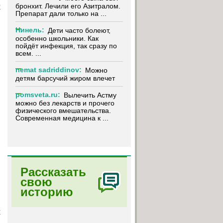
бронхит. Лечили его Азитралом.
х
Препарат дали только на ...
Нинель:
Дети часто болеют,
особенно школьники. Как
пойдёт инфекция, так сразу по
всем. ...
nemat sadriddinov:
Можно
детям барсучий жиром влечет
pomsveta.ru:
Вылечить Астму
можно без лекарств и прочего
физического вмешательства.
Современная медицина к ...
Рассказать
свою
историю
х