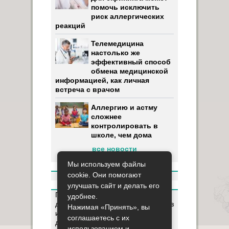
помочь исключить
риск аллергических
реакций
Телемедицина
настолько же
эффективный способ
обмена медицинской
информацией, как личная
встреча с врачом
Аллергию и астму
сложнее
контролировать в
школе, чем дома
все новости
Мы используем файлы
cookie. Они помогают
улучшать сайт и делать его
Пользуясь данным ресурсом вы
удобнее.
даёте разрешение на сбор, анализ
Нажимая «Принять», вы
и хранение своих персональных
соглашаетесь с их
данных согласно
Правилам
.
использованием и