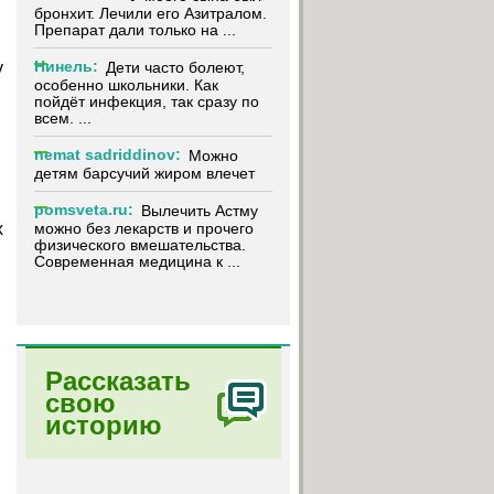
бронхит. Лечили его Азитралом.
Препарат дали только на ...
Нинель:
у
Дети часто болеют,
особенно школьники. Как
пойдёт инфекция, так сразу по
всем. ...
nemat sadriddinov:
Можно
детям барсучий жиром влечет
pomsveta.ru:
Вылечить Астму
можно без лекарств и прочего
х
физического вмешательства.
Современная медицина к ...
Рассказать
свою
историю