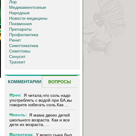
Лор
Медикаментозные
Народные
Новости медицины
Пневмония
Препараты
Профилактика
Ринит
Симптоматика
Симптомы
Синусит
Трахеит
КОММЕНТАРИИ
ВОПРОСЫ
Ирен:
Я читала,что соль надо
употреблять с водой при БА,вы
говорите избегать соль.Как ...
Николь:
Я мама двоих детей
школьного возраста. Как и все
дети их возраста, ...
Валентина:
У моего сына был