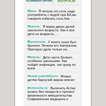
КОММЕНТАРИИ
ВОПРОСЫ
Ирен:
Я читала,что соль надо
употреблять с водой при БА,вы
говорите избегать соль.Как ...
Николь:
Я мама двоих детей
школьного возраста. Как и все
дети их возраста, ...
Валентина:
У моего сына был
бронхит. Лечили его Азитралом.
Препарат дали только на ...
Нинель:
Дети часто болеют,
особенно школьники. Как
пойдёт инфекция, так сразу по
всем. ...
nemat sadriddinov:
Можно
детям барсучий жиром влечет
pomsveta.ru:
Вылечить Астму
можно без лекарств и прочего
физического вмешательства.
Современная медицина к ...