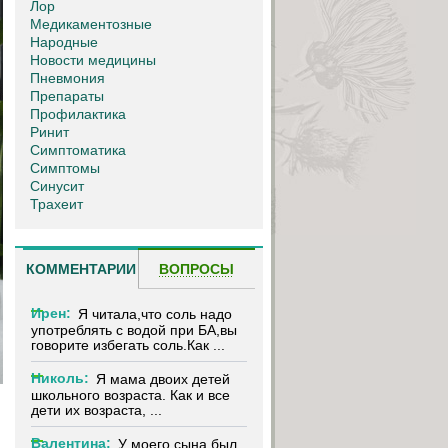
Лор
Медикаментозные
Народные
Новости медицины
Пневмония
Препараты
Профилактика
Ринит
Симптоматика
Симптомы
Синусит
Трахеит
КОММЕНТАРИИ
ВОПРОСЫ
Ирен:
Я читала,что соль надо
употреблять с водой при БА,вы
говорите избегать соль.Как ...
Николь:
Я мама двоих детей
школьного возраста. Как и все
дети их возраста, ...
Валентина:
У моего сына был