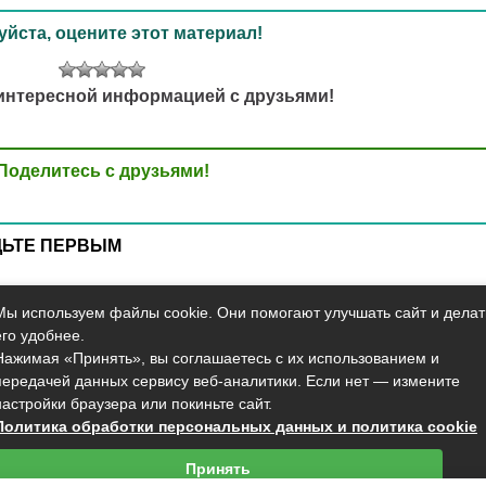
йста, оцените этот материал!
интересной информацией с друзьями!
Поделитесь с друзьями!
ДЬТЕ ПЕРВЫМ
Мы используем файлы cookie. Они помогают улучшать сайт и делат
его удобнее.
Нажимая «Принять», вы соглашаетесь с их использованием и
Карта сайта
О сайте
Контакты
передачей данных сервису веб-аналитики. Если нет — измените
настройки браузера или покиньте сайт.
те представлена в ознакомительных целях. Перед применением любых реком
Политика обработки персональных данных и политика cookie
ий портал о заболеваниях органов системы дыхания astmania.ru
Принять
опирование информации с сайта без указания активной ссылки на него запр