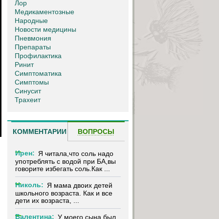
Лор
Медикаментозные
Народные
Новости медицины
Пневмония
Препараты
Профилактика
Ринит
Симптоматика
Симптомы
Синусит
Трахеит
КОММЕНТАРИИ
ВОПРОСЫ
Ирен:
Я читала,что соль надо
употреблять с водой при БА,вы
говорите избегать соль.Как ...
Николь:
Я мама двоих детей
школьного возраста. Как и все
дети их возраста, ...
Валентина:
У моего сына был