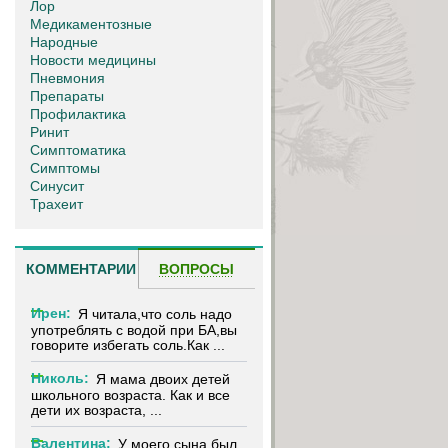
Лор
Медикаментозные
Народные
Новости медицины
Пневмония
Препараты
Профилактика
Ринит
Симптоматика
Симптомы
Синусит
Трахеит
КОММЕНТАРИИ
ВОПРОСЫ
Ирен:
Я читала,что соль надо
употреблять с водой при БА,вы
говорите избегать соль.Как ...
Николь:
Я мама двоих детей
школьного возраста. Как и все
дети их возраста, ...
Валентина:
У моего сына был