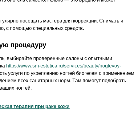
гулярно посещать мастера для коррекции. Снимать и
но, с помощью специальных средств.
ную процедуру
ель, выбирайте проверенные салоны с опытными
ика
https://www.sm-estetica.ru/services/beauty/nogtevoy-
сть услуги по укреплению ногтей биогелем с применением
дением всех санитарных норм. Там помогут подобрать
ваших ногтей.
ская терапия при раке кожи