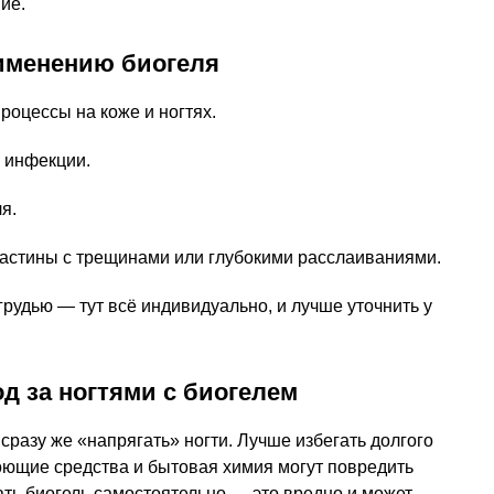
ие.
именению биогеля
оцессы на коже и ногтях.
 инфекции.
я.
стины с трещинами или глубокими расслаиваниями.
рудью — тут всё индивидуально, и лучше уточнить у
од за ногтями с биогелем
сразу же «напрягать» ногти. Лучше избегать долгого
Моющие средства и бытовая химия могут повредить
ать биогель самостоятельно — это вредно и может