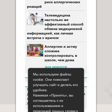
риск аллергических
реакций
Телемедицина
настолько же
эффективный способ
обмена медицинской
информацией, как личная
встреча с врачом
Аллергию и астму
сложнее
контролировать в
школе, чем дома
все новости
Мы используем файлы
cookie. Они помогают
улучшать сайт и делать его
Пользуясь данным ресурсом вы
удобнее.
даёте разрешение на сбор, анализ
Нажимая «Принять», вы
и хранение своих персональных
соглашаетесь с их
данных согласно
Правилам
.
использованием и
передачей данных сервису