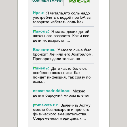
КОММЕНТАРИИ
ВОПРОСЫ
Ирен:
Я читала,что соль надо
употреблять с водой при БА,вы
говорите избегать соль.Как ...
Николь:
Я мама двоих детей
школьного возраста. Как и все
дети их возраста, ...
Валентина:
У моего сына был
бронхит. Лечили его Азитралом.
Препарат дали только на ...
Нинель:
Дети часто болеют,
особенно школьники. Как
пойдёт инфекция, так сразу по
всем. ...
nemat sadriddinov:
Можно
детям барсучий жиром влечет
pomsveta.ru:
Вылечить Астму
можно без лекарств и прочего
физического вмешательства.
Современная медицина к ...