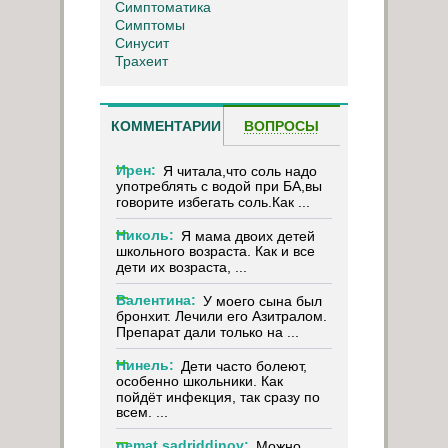
Симптоматика
Симптомы
Синусит
Трахеит
КОММЕНТАРИИ
ВОПРОСЫ
Ирен:
Я читала,что соль надо
употреблять с водой при БА,вы
говорите избегать соль.Как ...
Николь:
Я мама двоих детей
школьного возраста. Как и все
дети их возраста, ...
Валентина:
У моего сына был
бронхит. Лечили его Азитралом.
Препарат дали только на ...
Нинель:
Дети часто болеют,
особенно школьники. Как
пойдёт инфекция, так сразу по
всем. ...
nemat sadriddinov:
Можно