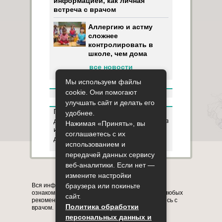
информацией, как личная
встреча с врачом
Аллергию и астму
сложнее
контролировать в
школе, чем дома
все новости
Мы используем файлы
cookie. Они помогают
улучшать сайт и делать его
Пользуясь данным ресурсом вы
удобнее.
даёте разрешение на сбор, анализ
Нажимая «Принять», вы
и хранение своих персональных
соглашаетесь с их
данных согласно
Правилам
.
использованием и
передачей данных сервису
веб-аналитики. Если нет —
Карта сайта
О сайте
Контакты
измените настройки
Вся информация на сайте представлена в
браузера или покиньте
ознакомительных целях. Перед применением любых
сайт.
рекомендаций обязательно проконсультируйтесь с
Политика обработки
врачом.
персональных данных и