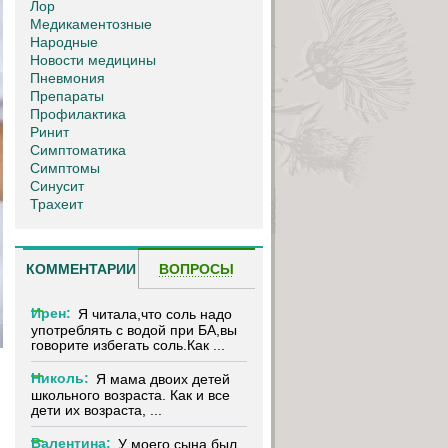
Лор
Медикаментозные
Народные
Новости медицины
Пневмония
Препараты
Профилактика
Ринит
Симптоматика
Симптомы
Синусит
Трахеит
КОММЕНТАРИИ
ВОПРОСЫ
Ирен:
Я читала,что соль надо
употреблять с водой при БА,вы
говорите избегать соль.Как ...
Николь:
Я мама двоих детей
школьного возраста. Как и все
дети их возраста, ...
Валентина:
У моего сына был