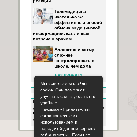
реакций
Телемедицина
настолько же
эффективный способ
обмена медицинской
информацией, как личная
встреча с врачом
Аллергию и астму
сложнее
контролировать в
школе, чем дома
все новости
Мы используем файлы
cookie. Они помогают
улучшать сайт и делать его
Пользуясь данным ресурсом вы
удобнее.
даёте разрешение на сбор, анализ
Нажимая «Принять», вы
и хранение своих персональных
соглашаетесь с их
данных согласно
Правилам
.
использованием и
передачей данных сервису
веб-аналитики. Если нет —