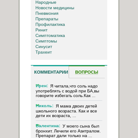
Народные
Новости медицины
Пневмония
Препараты
Профилактика
Ринит
Симптоматика
Симптомы
Синусит
Трахеит
КОММЕНТАРИИ
ВОПРОСЫ
Ирен:
Я читала,что соль надо
употреблять с водой при БА,вы
говорите избегать соль.Как ...
Николь:
Я мама двоих детей
школьного возраста. Как и все
дети их возраста, ...
Валентина:
У моего сына был
бронхит. Лечили его Азитралом.
Препарат дали только на ...