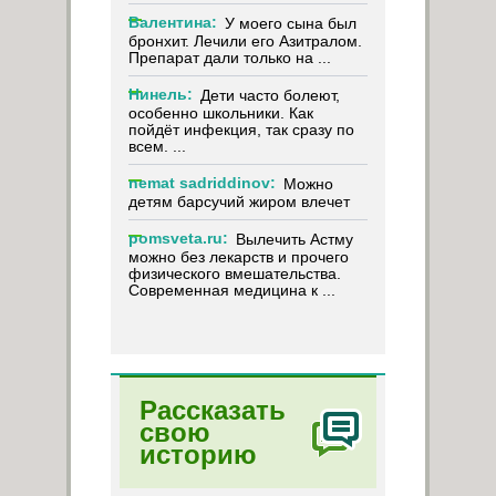
Валентина:
У моего сына был
бронхит. Лечили его Азитралом.
Препарат дали только на ...
Нинель:
Дети часто болеют,
особенно школьники. Как
пойдёт инфекция, так сразу по
всем. ...
nemat sadriddinov:
Можно
детям барсучий жиром влечет
pomsveta.ru:
Вылечить Астму
можно без лекарств и прочего
физического вмешательства.
Современная медицина к ...
Рассказать
свою
историю