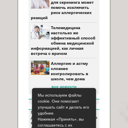
для скрининга может
помочь исключить
риск аллергических
реакций
Телемедицина
настолько же
эффективный способ
обмена медицинской
информацией, как личная
встреча с врачом
Аллергию и астму
сложнее
контролировать в
школе, чем дома
все новости
Мы используем файлы
cookie. Они помогают
улучшать сайт и делать его
Пользуясь данным ресурсом вы
удобнее.
даёте разрешение на сбор, анализ
Нажимая «Принять», вы
и хранение своих персональных
соглашаетесь с их
данных согласно
Правилам
.