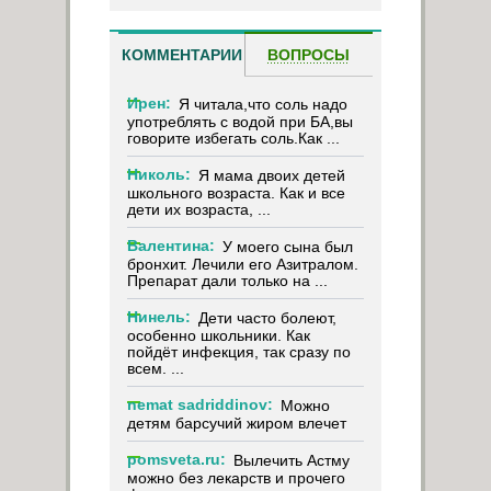
КОММЕНТАРИИ
ВОПРОСЫ
Ирен:
Я читала,что соль надо
употреблять с водой при БА,вы
говорите избегать соль.Как ...
Николь:
Я мама двоих детей
школьного возраста. Как и все
дети их возраста, ...
Валентина:
У моего сына был
бронхит. Лечили его Азитралом.
Препарат дали только на ...
Нинель:
Дети часто болеют,
особенно школьники. Как
пойдёт инфекция, так сразу по
всем. ...
nemat sadriddinov:
Можно
детям барсучий жиром влечет
pomsveta.ru:
Вылечить Астму
можно без лекарств и прочего