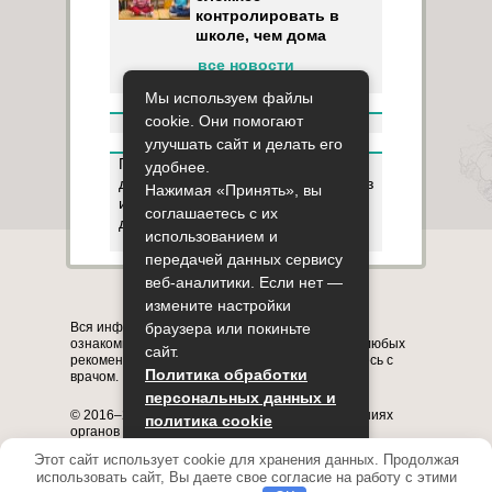
контролировать в
школе, чем дома
все новости
Мы используем файлы
cookie. Они помогают
улучшать сайт и делать его
Пользуясь данным ресурсом вы
удобнее.
даёте разрешение на сбор, анализ
Нажимая «Принять», вы
и хранение своих персональных
соглашаетесь с их
данных согласно
Правилам
.
использованием и
передачей данных сервису
веб-аналитики. Если нет —
Карта сайта
О сайте
Контакты
измените настройки
Вся информация на сайте представлена в
браузера или покиньте
ознакомительных целях. Перед применением любых
сайт.
рекомендаций обязательно проконсультируйтесь с
Политика обработки
врачом.
персональных данных и
© 2016–2026, медицинский портал о заболеваниях
политика cookie
органов системы дыхания astmania.ru
Полное или частичное копирование информации с
Этот сайт использует cookie для хранения данных. Продолжая
Принять
сайта без указания активной ссылки на него
использовать сайт, Вы даете свое согласие на работу с этими
запрещено.