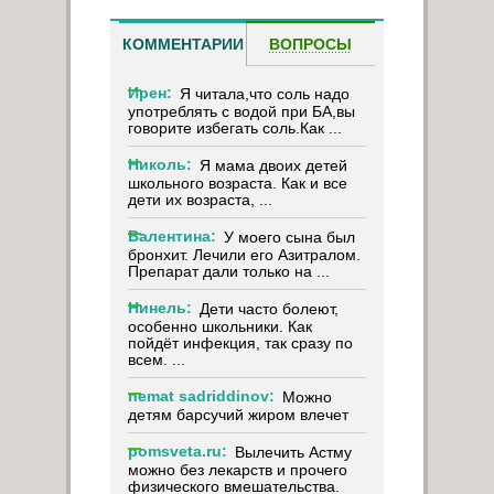
КОММЕНТАРИИ
ВОПРОСЫ
Ирен:
Я читала,что соль надо
употреблять с водой при БА,вы
говорите избегать соль.Как ...
Николь:
Я мама двоих детей
школьного возраста. Как и все
дети их возраста, ...
Валентина:
У моего сына был
бронхит. Лечили его Азитралом.
Препарат дали только на ...
Нинель:
Дети часто болеют,
особенно школьники. Как
пойдёт инфекция, так сразу по
всем. ...
nemat sadriddinov:
Можно
детям барсучий жиром влечет
pomsveta.ru:
Вылечить Астму
можно без лекарств и прочего
физического вмешательства.