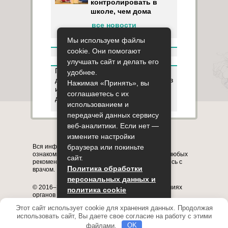
контролировать в
школе, чем дома
все новости
Мы используем файлы
cookie. Они помогают
улучшать сайт и делать его
Пользуясь данным ресурсом вы
удобнее.
даёте разрешение на сбор, анализ
Нажимая «Принять», вы
и хранение своих персональных
соглашаетесь с их
данных согласно
Правилам
.
использованием и
передачей данных сервису
веб-аналитики. Если нет —
Карта сайта
О сайте
Контакты
измените настройки
Вся информация на сайте представлена в
браузера или покиньте
ознакомительных целях. Перед применением любых
сайт.
рекомендаций обязательно проконсультируйтесь с
Политика обработки
врачом.
персональных данных и
© 2016–2026, медицинский портал о заболеваниях
политика cookie
органов системы дыхания astmania.ru
Полное или частичное копирование информации с
Этот сайт использует cookie для хранения данных. Продолжая
Принять
сайта без указания активной ссылки на него
использовать сайт, Вы даете свое согласие на работу с этими
запрещено.
файлами.
OK