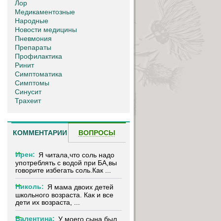
Лор
Медикаментозные
Народные
Новости медицины
Пневмония
Препараты
Профилактика
Ринит
Симптоматика
Симптомы
Синусит
Трахеит
КОММЕНТАРИИ
ВОПРОСЫ
Ирен:
Я читала,что соль надо
употреблять с водой при БА,вы
говорите избегать соль.Как ...
Николь:
Я мама двоих детей
школьного возраста. Как и все
дети их возраста, ...
Валентина:
У моего сына был