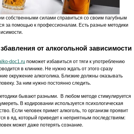
нии собственными силами справиться со своим пагубным
ься за помощью к профессионалам. Есть разные методики
висимости.
збавления от алкогольной зависимости
/alko-doc1.ru
поможет избавиться от тяги к употреблению
водится в клинике. Не нужно ждать от этого сразу
ние окружение алкоголика. Близкие должны оказывать
овеку. За ним нужно постоянно следить.
Методики бывают разными. В любом методе стимулируется
 умереть. В кодировании используется психологическая
тво. Если человек примет алкоголь, то организм проявит
ся в яд, который приведет к неприятным последствиям:
ловек может даже потерять сознание.