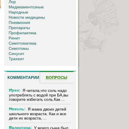
Лор
Медикаментозные
Народные
Новости медицины
Пневмония
Препараты
Профилактика
Ринит
Симптоматика
Симптомы
Синусит
Трахеит
КОММЕНТАРИИ
ВОПРОСЫ
Ирен:
Я читала,что соль надо
употреблять с водой при БА,вы
говорите избегать соль.Как ...
Николь:
Я мама двоих детей
школьного возраста. Как и все
дети их возраста, ...
Валентина:
У моего сына был