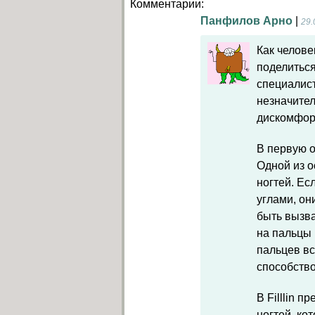
Комментарии:
Панфилов Арно
|
29.
Как челове
поделитьс
специалист
незначител
дискомфорт
В первую о
Одной из 
ногтей. Ес
углами, он
быть вызва
на пальцы 
пальцев вс
способство
В Filllin 
ногтей, ко