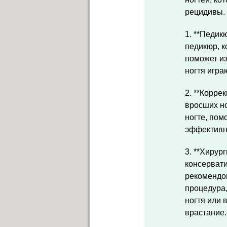
рецидивы. 
1. **Педик
педикюр, к
поможет из
ногтя игра
2. **Корре
вросших н
ногте, пом
эффективн
3. **Хирур
консервати
рекомендо
процедура,
ногтя или 
врастание.