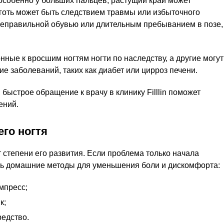
 особенно у больших пальцев, растущий край может
оготь может быть следствием травмы или избыточного
неправильной обувью или длительным пребыванием в позе,
ные к вросшим ногтям ногти по наследству, а другие могут
е заболеваний, таких как диабет или цирроз печени.
быстрое обращение к врачу в клинику Filllin поможет
ений.
го ногтя
 степени его развития. Если проблема только начала
ть домашние методы для уменьшения боли и дискомфорта:
мпресс;
к;
едство.