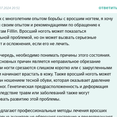
ответит
07.2024 20:51
к с многолетним опытом борьбы с вросшим ногтем, я хочу
я своим опытом и рекомендациями по обращению к
ам Filllin. Вросший ноготь может показаться
ьной проблемой, но он может вызвать серьезные
 и осложнения, если его не лечить.
чередь, необходимо понимать причины этого состояния.
основных причин является неправильное обрезание
ли ногти срезаются слишком коротко или с закругленными
и начинают врастать в кожу. Также вросший ноготь может
н ношением тесной обуви, которая оказывает давление
ног. Генетическая предрасположенность и деформация
ледствие травм или заболеваний также могут
вать развитию этой проблемы.
предлагают профессиональные методы лечения вросших
торые значительно облегчают состояние и предотвращают