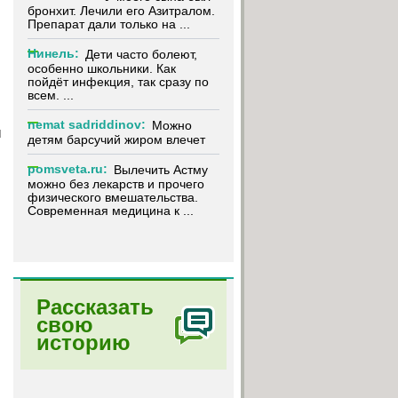
бронхит. Лечили его Азитралом.
Препарат дали только на ...
Нинель:
Дети часто болеют,
особенно школьники. Как
пойдёт инфекция, так сразу по
всем. ...
nemat sadriddinov:
Можно
ы
детям барсучий жиром влечет
pomsveta.ru:
Вылечить Астму
можно без лекарств и прочего
физического вмешательства.
Современная медицина к ...
Рассказать
свою
историю