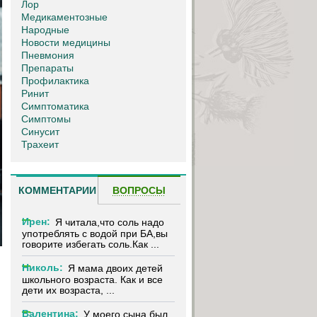
Лор
Медикаментозные
Народные
Новости медицины
Пневмония
Препараты
Профилактика
Ринит
Симптоматика
Симптомы
Синусит
Трахеит
КОММЕНТАРИИ
ВОПРОСЫ
Ирен:
Я читала,что соль надо
употреблять с водой при БА,вы
говорите избегать соль.Как ...
Николь:
Я мама двоих детей
школьного возраста. Как и все
дети их возраста, ...
Валентина:
У моего сына был