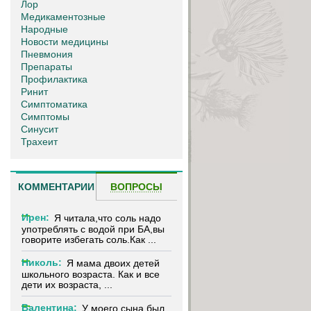
Лор
Медикаментозные
Народные
Новости медицины
Пневмония
Препараты
Профилактика
Ринит
Симптоматика
Симптомы
Синусит
Трахеит
КОММЕНТАРИИ
ВОПРОСЫ
Ирен:
Я читала,что соль надо
употреблять с водой при БА,вы
говорите избегать соль.Как ...
Николь:
Я мама двоих детей
школьного возраста. Как и все
дети их возраста, ...
Валентина:
У моего сына был