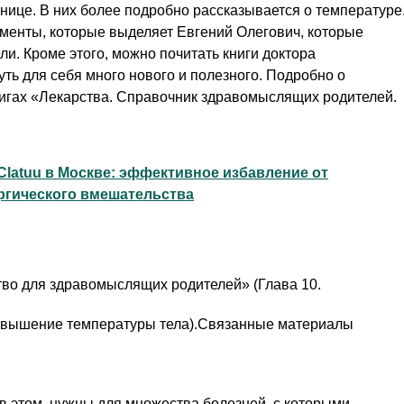
анице. В них более подробно рассказывается о температуре
менты, которые выделяет Евгений Олегович, которые
и. Кроме этого, можно почитать книги доктора
уть для себя много нового и полезного. Подробно о
нигах «Лекарства. Справочник здравомыслящих родителей.
latuu в Москве: эффективное избавление от
ргического вмешательства
тво для здравомыслящих родителей» (Глава 10.
Повышение температуры тела).Связанные материалы
в этом, нужны для множества болезней, с которыми