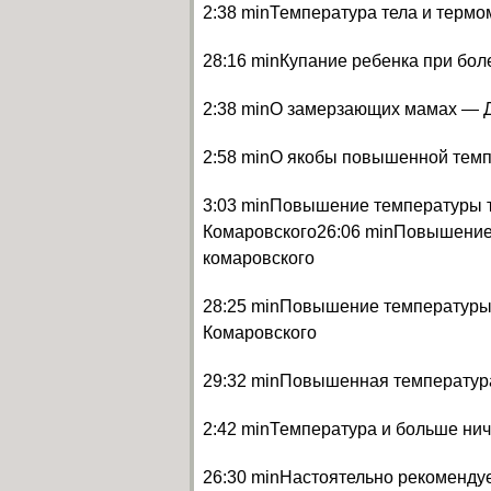
2:38 minТемпература тела и терм
28:16 minКупание ребенка при бол
2:38 minО замерзающих мамах — 
2:58 minО якобы повышенной тем
3:03 minПовышение температуры 
Комаровского26:06 minПовышение 
комаровского
28:25 minПовышение температуры 
Комаровского
29:32 minПовышенная температура
2:42 minТемпература и больше ни
26:30 minНастоятельно рекоменду