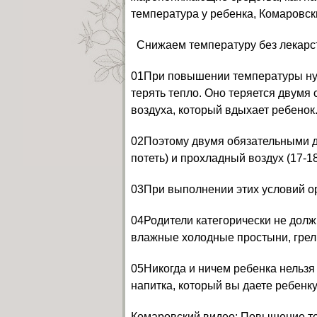
температура у ребенка, Комаровски
Снижаем температуру без лекарс
01При повышении температуры нуж
терять тепло. Оно теряется двумя 
воздуха, который вдыхает ребенок
02Поэтому двумя обязательными д
потеть) и прохладный воздух (17-18
03При выполнении этих условий ор
04Родители категорически не дол
влажные холодные простыни, грел
05Никогда и ничем ребенка нельзя
напитка, который вы даете ребенк
Комаровский видео: Повышение те