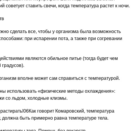
й советует ставить свечи, когда температура растет к ночи.
тв
но сделать все, чтобы у организма была возможность
способами: при испарении пота, а также при согревании
.
ействиями являются обильное питье (тогда будет чем
 градусов).
ганизм вполне может сам справиться с температурой.
жны использовать «физические методы охлаждения»:
ки со льдом, холодные клизмы.
 растирать!06Как говорит Комаровский, температура
у, должна быть примерно равна температуре тела.
мпературы тела. Помощь без лекарств