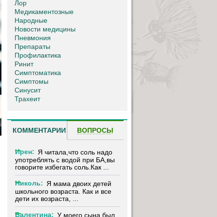
Лор
Медикаментозные
Народные
Новости медицины
Пневмония
Препараты
Профилактика
Ринит
Симптоматика
Симптомы
Синусит
Трахеит
КОММЕНТАРИИ
ВОПРОСЫ
Ирен:
Я читала,что соль надо
употреблять с водой при БА,вы
говорите избегать соль.Как ...
Николь:
Я мама двоих детей
школьного возраста. Как и все
дети их возраста, ...
Валентина:
У моего сына был