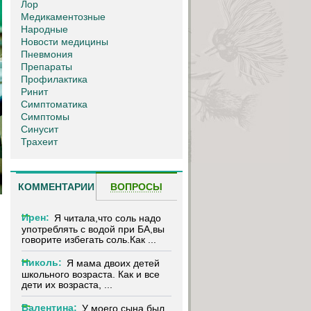
Лор
Медикаментозные
Народные
Новости медицины
Пневмония
Препараты
Профилактика
Ринит
Симптоматика
Симптомы
Синусит
Трахеит
КОММЕНТАРИИ
ВОПРОСЫ
Ирен:
Я читала,что соль надо
употреблять с водой при БА,вы
говорите избегать соль.Как ...
Николь:
Я мама двоих детей
школьного возраста. Как и все
дети их возраста, ...
Валентина:
У моего сына был