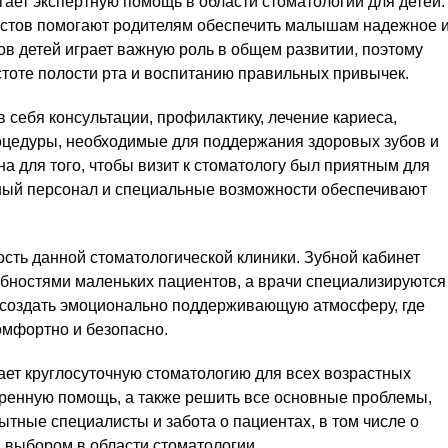
гает экспертную помощь в области стоматологии для детей.
истов помогают родителям обеспечить малышам надежное 
ов детей играет важную роль в общем развитии, поэтому
тоте полости рта и воспитанию правильных привычек.
 себя консультации, профилактику, лечение кариеса,
роцедуры, необходимые для поддержания здоровых зубов и
а для того, чтобы визит к стоматологу был приятным для
ный персонал и специальные возможности обеспечивают
сть данной стоматологической клиники. Зубной кабинет
ебностями маленьких пациентов, а врачи специализируются
т создать эмоционально поддерживающую атмосферу, где
омфортно и безопасно.
гает круглосуточную стоматологию для всех возрастных
стренную помощь, а также решить все основные проблемы,
ытные специалисты и забота о пациентах, в том числе о
м выбором в области стоматологии.