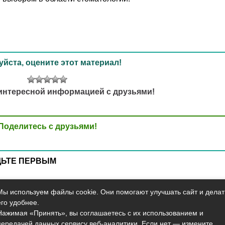
йста, оцените этот материал!
интересной информацией с друзьями!
Поделитесь с друзьями!
ДЬТЕ ПЕРВЫМ
Мы используем файлы cookie. Они помогают улучшать сайт и делат
его удобнее.
Нажимая «Принять», вы соглашаетесь с их использованием и
Карта сайта
О сайте
Контакты
передачей данных сервису веб-аналитики. Если нет — измените