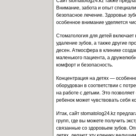
Сайт stomatolog24.kz также предла
Внимание, забота и опыт специал
безопасное лечение. Здоровье зуб
особенное внимание уделяется чис
Стоматология для детей включает в
удаление зубов, а также другие п
десен. Атмосфера в клинике создан
маленького пациента, а дружелюб
комфорт и безопасность.
Концентрация на детях — особенно
оборудован в соответствии с потр
на работе с детьми. Это позволяе
ребенок может чувствовать себя к
Итак, сайт stomatolog24.kz предла
групп, где вы можете получить эк
связанные со здоровьем зубов. Оп
детях, делают эту клинику ведущи