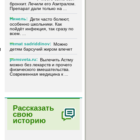
бронхит. Лечили его Азитралом.
Препарат дали только на ...
Нинель:
Дети часто болеют,
особенно школьники. Как
пойдёт инфекция, так сразу по
всем. ...
nemat sadriddinov:
Можно
детям барсучий жиром влечет
и
pomsveta.ru:
Вылечить Астму
можно без лекарств и прочего
физического вмешательства.
Современная медицина к ...
Рассказать
свою
историю