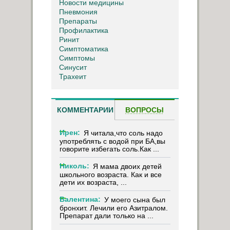
Новости медицины
Пневмония
Препараты
Профилактика
Ринит
Симптоматика
Симптомы
Синусит
Трахеит
КОММЕНТАРИИ
ВОПРОСЫ
Ирен:
Я читала,что соль надо
употреблять с водой при БА,вы
говорите избегать соль.Как ...
Николь:
Я мама двоих детей
школьного возраста. Как и все
дети их возраста, ...
Валентина:
У моего сына был
бронхит. Лечили его Азитралом.
Препарат дали только на ...