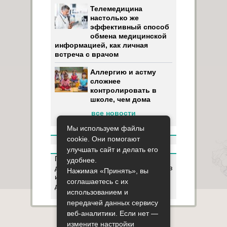
Телемедицина
настолько же
эффективный способ
обмена медицинской
информацией, как личная
встреча с врачом
Аллергию и астму
сложнее
контролировать в
школе, чем дома
все новости
Мы используем файлы
cookie. Они помогают
улучшать сайт и делать его
Пользуясь данным ресурсом вы
удобнее.
даёте разрешение на сбор, анализ
Нажимая «Принять», вы
и хранение своих персональных
соглашаетесь с их
данных согласно
Правилам
.
использованием и
передачей данных сервису
веб-аналитики. Если нет —
Карта сайта
О сайте
Контакты
измените настройки