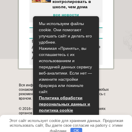
контролировать в
школе, чем дома
все новости
Мы используем файлы
cookie. Они помогают
улучшать сайт и делать его
Пользуясь данным ресурсом вы
удобнее.
даёте разрешение на сбор, анализ
Нажимая «Принять», вы
и хранение своих персональных
соглашаетесь с их
данных согласно
Правилам
.
использованием и
передачей данных сервису
веб-аналитики. Если нет —
Карта сайта
О сайте
Контакты
измените настройки
браузера или покиньте
Вся информация на сайте представлена в
ознакомительных целях. Перед применением любых
сайт.
рекомендаций обязательно проконсультируйтесь с
Политика обработки
врачом.
персональных данных и
© 2016–2026, медицинский портал о заболеваниях
политика cookie
органов системы дыхания astmania.ru
Полное или частичное копирование информации с
Этот сайт использует cookie для хранения данных. Продолжая
Принять
сайта без указания активной ссылки на него
использовать сайт, Вы даете свое согласие на работу с этими
запрещено.
файлами.
OK