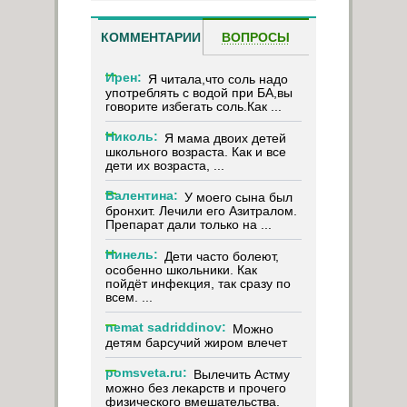
КОММЕНТАРИИ
ВОПРОСЫ
Ирен:
Я читала,что соль надо
употреблять с водой при БА,вы
говорите избегать соль.Как ...
Николь:
Я мама двоих детей
школьного возраста. Как и все
дети их возраста, ...
Валентина:
У моего сына был
бронхит. Лечили его Азитралом.
Препарат дали только на ...
Нинель:
Дети часто болеют,
особенно школьники. Как
пойдёт инфекция, так сразу по
всем. ...
nemat sadriddinov:
Можно
детям барсучий жиром влечет
pomsveta.ru:
Вылечить Астму
можно без лекарств и прочего
физического вмешательства.