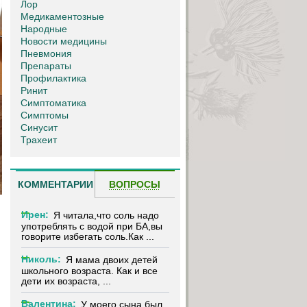
Лор
Медикаментозные
Народные
Новости медицины
Пневмония
Препараты
Профилактика
Ринит
Симптоматика
Симптомы
Синусит
Трахеит
КОММЕНТАРИИ
ВОПРОСЫ
Ирен:
Я читала,что соль надо
употреблять с водой при БА,вы
говорите избегать соль.Как ...
Николь:
Я мама двоих детей
школьного возраста. Как и все
дети их возраста, ...
Валентина:
У моего сына был