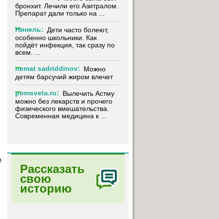
бронхит. Лечили его Азитралом.
Препарат дали только на ...
Нинель:
Дети часто болеют,
особенно школьники. Как
пойдёт инфекция, так сразу по
всем. ...
nemat sadriddinov:
Можно
детям барсучий жиром влечет
pomsveta.ru:
Вылечить Астму
можно без лекарств и прочего
физического вмешательства.
Современная медицина к ...
е
Рассказать
свою
историю