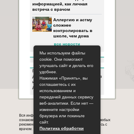
информацией, как личная
встреча с врачом
Аллергию и астму
сложнее
контролировать в
школе, чем дома
все новости
Мы используем файлы
cookie. Они помогают
улучшать сайт и делать его
Пользуясь данным ресурсом вы
удобнее.
даёте разрешение на сбор, анализ
Нажимая «Принять», вы
и хранение своих персональных
соглашаетесь с их
данных согласно
Правилам
.
использованием и
передачей данных сервису
веб-аналитики. Если нет —
Карта сайта
О сайте
Контакты
измените настройки
Вся информация на сайте представлена в
браузера или покиньте
ознакомительных целях. Перед применением любых
сайт.
рекомендаций обязательно проконсультируйтесь с
Политика обработки
врачом.