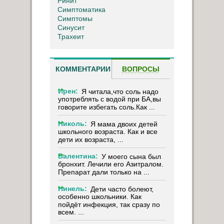
Ринит
Симптоматика
Симптомы
Синусит
Трахеит
КОММЕНТАРИИ
ВОПРОСЫ
Ирен:
Я читала,что соль надо
употреблять с водой при БА,вы
говорите избегать соль.Как ...
Николь:
Я мама двоих детей
школьного возраста. Как и все
дети их возраста, ...
Валентина:
У моего сына был
бронхит. Лечили его Азитралом.
Препарат дали только на ...
Нинель:
Дети часто болеют,
особенно школьники. Как
пойдёт инфекция, так сразу по
всем. ...